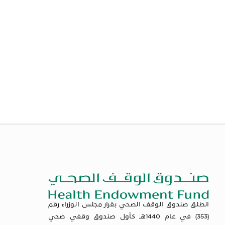
المستشفيات
مبادرة "عطاء
للداعمين والشركاء
مبادرة "عطاء
الخاصة
القطاع الصحي
لمسيرة عمله،
المستشفيات
الخاص"، التي تقام
برعاية معالي وزير
الخاصة"، والتي
سنويًا بالتزامن مع
الصحة رئيس
سيتم تخصيصها
الاحتفاء باليوم
مجلس إدارة
لتقديم جلسات
الوطني، حيث
صندوق الوقف
الغسيل الكلوي
يسهل الصندوق
الصحي الأستاذ
للمرضى. وتهدف
للجهات الصحية
فهد بن
المبادرة إلى تقديم
الخاصة تقديم
عبدالرحمن
المستشفيات
إجراءات طبية
الجلاجل, وحضور
الخاصة لجلسات
مجانية للمرضى
نائب رئيس مجلس
مجانية للمرضى
المحتاجين، وفي
إدارة صندوق
الأشد حاجة ممن
هذا العام تم توجيه
الوقف الصحي
ليس لديهم أهلية
الجهود نحو دعم
مستشار معالي
علاج بالمملكة،
الصحة النفسية،
وزير الصحة الدكتور
حيث بلغت
بمشاركة ثماني
محمد بن عبدالله
إسهامات
جهات متخصصة
القاسم، ومعالي
المستشفيات
في هذا المجال.
عضو هيئة كبار
4100 جلسة غسيل
ومن المقرر أن
العلماء المستشار
كلوي مجانية
تقدم هذه الجهات
بالديوان الملكي
شارك فيها 7
3200 جلسة
ورئيس اللجنة
مستشفيات خاصة.
انطلق صندوق الوقف الصحي بقرار مجلس الوزراء رقم
استشارية نفسية
الشرعية في
وتعكس المبادرة
(353) في عام 1440هـ كأول صندوق وقفي صحي
مجانية للمرضى
صندوق الوقف
روح العطاء