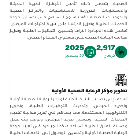
الصحيـة. يتضمـن ذلـك تأميـن الأجهـزة الطبيـة الحديثـة
والمسـتلزمات الضروريـة للمستشـفيات والمراكـز الصحيـة
والجمعيـات الصحيـة الأهليـة، ممـا يسـهم فـي تحسـين جـودة
الخدمـات الطبيـة وتعزيـز قدرتهـا علـى تلبيـة احتياجـات المرضـى.
تعكـس هـذه المبـادرة التزامًـا بتحسـين التجهيـزات الطبيـة وتعزيـز
فعاليـة الرعايـة الصحيـة علـى مسـتوى القطـاع الصحـي.
2025
2,917
كرسي
30 ديسمبر
تطوير مراكز الرعاية الصحية الأولية
تهـدف إلـى تحسـين البنيـة التحتيـة لمراكـز الرعايـة الصحيـة الأوليـة
وتجديـد المبانـي، وتحديـث التجهيـزات الطبيـة، وتطويـر
التكنولوجيـا المسـتخدمة. ممـا يسـاهم فـي تعزيـز فعاليـة تقديـم
الخدمـات الصحيـة، وتحسـين تجربـة المرضـى، وتوفيـر بيئة عمـل
محسـنة للفـرق الطبيـة. تسـاعد هـذه المبـادرة فـي تعزيـز جـودة
الرعايـة الصحيـة الأوليـة وتحسـين الوصـول إلـى الخدمـات الطبيـة