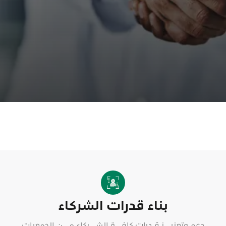
بناء قدرات الشركاء
دعم وتعزيـــز قـدرات كافـــة الشـــركاء مـــن الجمعيات