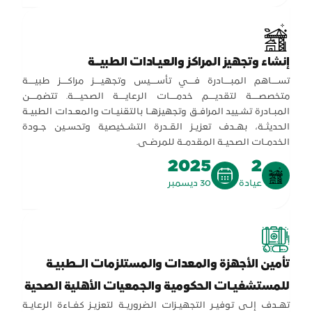
إنشاء وتجهيز المراكز والعيـادات الطبيــة
تســـاهم المبـــادرة فـــي تأســـيس وتجهيـــز مراكـــز طبيـــة
متخصصـــة لتقديـــم خدمـــات الرعايـــة الصحيـــة. تتضمـــن
المبـادرة تشـييد المرافـق وتجهيزهـا بالتقنيـات والمعـدات الطبيـة
الحديثـة، بهـدف تعزيـز القـدرة التشـخيصية وتحسـين جـودة
الخدمـات الصحيـة المقدمـة للمرضـى.
2025
2
عيادة
30 ديسمبر
تأمين الأجهزة والمعدات والمستلزمات الــطبيـة
للمستشفيـات الحكومية والجمعيات الأهلية الصحية
تهـدف إلـى توفيـر التجهيـزات الضروريـة لتعزيـز كفـاءة الرعايـة