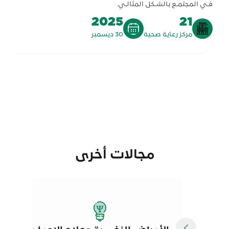
فـي المجتمـع بالشـكل المثالـي.
2025
21
مركز رعاية صحية
30 ديسمبر
مجالات أخرى