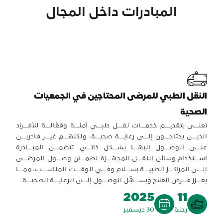
المبادرات داخل المجال
النقل الطبي للمرضى المحتاجين في الجمعيات
الصحية
تعنـــى بتقديـــم خدمـــات نقـــل طبـــي آمنـــة وفعّالـــة للأفـــراد
الذيـــن يحتاجـــون إلـــى رعايـــة صحيـــة، ولكنهـــم غيـــر قادريـــن
علـــى الوصـــول إليهـــا بشـــكل ذاتـــي. تتضمـــن المبـــادرة
اســـتخدام وسائل النقـــل المجهـــزة لضمـــان وصـــول المرضـــى
إلـــى المراكـــز الطبيـــة بســـلام وفـــي الوقـــت المناســـب، ممـــا
يعـــزز فـــرص العلاج ويســـهّل الوصـــول إلـــى الرعايـــة الصحيـــة.
2025
11
رحلة
30 ديسمبر