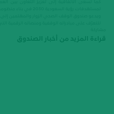
كما تسعى الاتفاقية إلى تعزيز التعاون بين ا
لمستهدفات رؤية السعودية 2030 في بناء منظومة صحية متكاملة ومستدامة تُسهم في رفع جودة الحياة.
ويدعو صندوق الوقف الصحي الزوار والمهتمين إلى زيارة جناحه رقم H1.S70 في مل
للتعرّف على مبادراته الوقفية ومنصاته الرقمية التي 
مشاركة
قراءة المزيد من أخبار الصندوق