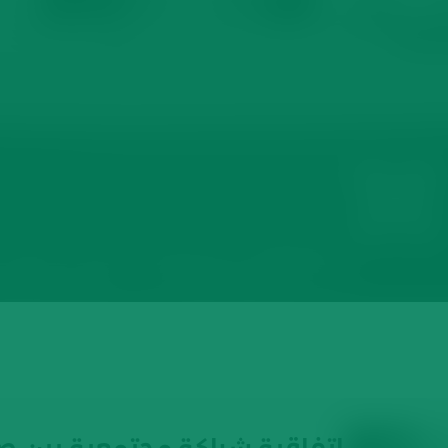
ف الصحي ومستشفيات الحياة الوطنية ضمن مبادرة "وَلـيـد