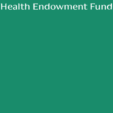
كما تسعى المذكرة إلى توسي
مبادرة بالشراكة مع تسع
القطاع غير الربحي الصحي في 
 أهلية، في إطار دور
وتعزيز التنسيق والتكامل بين
ف الصحي في دعم القطاع
ذات العلاقة بما يحقق أثرًا صحيً
لربحي وتمكينه من الإسهام
مستدامًا للمستفيدين في م
دمة ضيوف الرحمن بما
الجوف.
تهدفات برنامج تحول
ومن المتوقع أن تسهم المذكر
رؤية المملكة 2030.
شراكات مجتمعية أكثر فاعلي،
لشراكات في تعزيز التكامل
مبادرات صحية مبنية على الاح
لجهات ورفع كفاءة الوحدات
جانب متابعة تنفيذ البرامج ال
ن الفرق الميدانية من أداء
فريق عمل مشترك بما يعزز ا
ينعكس على جودة الخدمات
المبادرات ويرفع جودة الخدما
اج ويعزز الأثر الصحي
للمستفيدين.
وقفية.
وتأتي هذه المذكرة امتدادًا 
ق الوقف الصحي بناء
الوقف الصحي في بناء الشرا
ستراتيجية مع الجهات الصحية
الاستراتيجية مع مختلف الجها
انطلاقًا من دوره في دعم
وغير الربحية، وتمكين القطاع
 الأثر المستدام وتعزيز
الربحي من أداء دوره التنموي
خدمات صحية نوعية تسهم
مع مستهدفات رؤية المملكة 2030.