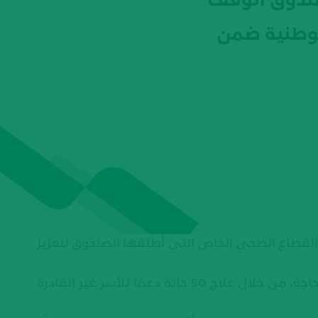
صندوق الوقف
وطنية ضمن
لقطاع الصحي الخاص التي أطلقها الصندوق لتعزيز
وتهدف الاتفاقية إلى دعم مبادرة "وَلـيـد" الهادفة إلى مساعدة الأسر على تحقيق حلم الإنجاب للفئات الأكثر حاجة، من خلال علاج 50 حالة دعمًا للأسر غير القادرة