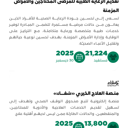
تقديم الرعاية الطبية للمرضى المحتاجين والأمراض
المزمنة
تســـعى إلـــى تحســـين جـــودة الرعايـــة الصحيـــة للأفـــراد الذيـــن
يعانـــون مـــن حالات مرضيـــة مســـتمرة. تتضمـــن المبـادرة توفيـر
خدمـات طبيـة متخصصـة ورعايـة متكاملـة، مـع التركيـز علـى
الوقايـة وإدارة الأمـراض المزمنـة، بهـدف تحسـين نوعيـة حياتهـم
وتقليـل الأعبـاء الصحيـّة.
2025
21,224
مستفيد
30 ديسمبر
منـصة العلاج الخيري «شفـــاء»
منصـة إلكترونيـة تتبـع صنـدوق الوقـف الصحـي وتهـدف إلـى
تسـهيل تقديـم الخدمـات العلاجية والأدويـة للمحتاجيـن،
والمنقطعيـن، والحالات الطارئة ممـن ليـس لديهـم أهلية علاج.
2025
13,800