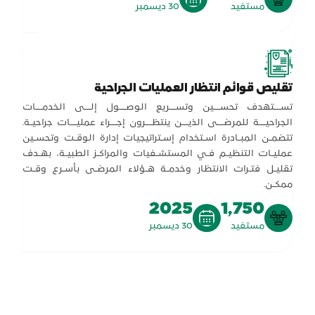
مستفيد
30 ديسمبر
تقليص قوائم انتظار العمليات الجراحية
تســـتهدف تحســـين وتســـريع الوصـــول إلـــى الخدمـــات
الجراحيـــة للمرضـــى الذيـــن ينتظـــرون إجـــراء عمليـــات جراحيـة.
تتضمـن المبـادرة اسـتخدام إسـتراتيجيات إدارة الوقـت وتحسـين
عمليـات التنظيـم فـي المستشـفيات والمراكـز الطبيـة، بهـدف
تقليـل فتـرات الانتظار وخدمـة هـؤلاء المرضـى بأسـرع وقـت
ممكـن.
2025
1,750
مستفيد
30 ديسمبر